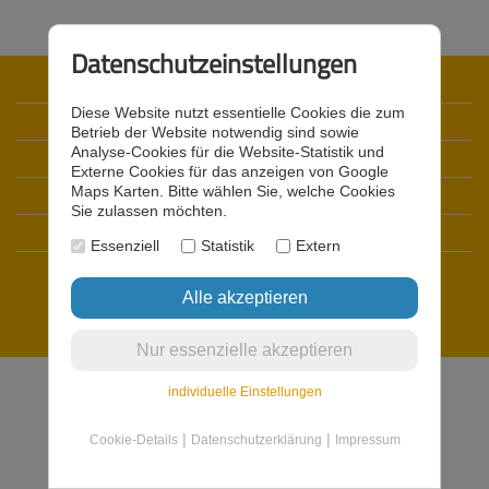
Datenschutzeinstellungen
Startseite
Diese Website nutzt essentielle Cookies die zum
Datenschutz
Betrieb der Website notwendig sind sowie
Analyse-Cookies für die Website-Statistik und
Impressum
Externe Cookies für das anzeigen von Google
Maps Karten. Bitte wählen Sie, welche Cookies
Kontakt
Sie zulassen möchten.
Registrieren
Essenziell
Statistik
Extern
Login
© 2019 - 2026 Stadtmarketing Döbeln
individuelle Einstellungen
|
|
Cookie-Details
Datenschutzerklärung
Impressum