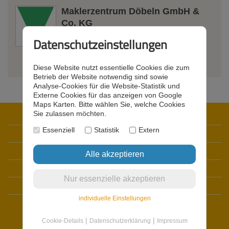
Maklerzentrum Döbeln GmbH &
Co. KG
Straße des Friedens 23
,
04720
Datenschutzeinstellungen
Döbeln
Weitere Informationen
Diese Website nutzt essentielle Cookies die zum
Betrieb der Website notwendig sind sowie
Analyse-Cookies für die Website-Statistik und
Externe Cookies für das anzeigen von Google
Maps Karten. Bitte wählen Sie, welche Cookies
Sie zulassen möchten.
Startseite
Essenziell
Statistik
Extern
Datenschutz
Impressum
Kontakt
Registrieren
individuelle Einstellungen
Login
|
|
Cookie-Details
Datenschutzerklärung
Impressum