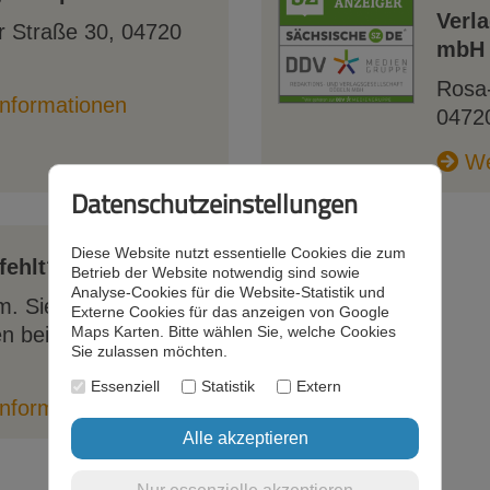
Verl
r Straße 30
,
04720
mbH
Rosa
nformationen
0472
We
Datenschutzeinstellungen
Diese Website nutzt essentielle Cookies die zum
fehlt?
Betrieb der Website notwendig sind sowie
Analyse-Cookies für die Website-Statistik und
m. Sie können Ihr
Externe Cookies für das anzeigen von Google
n bei uns
Maps Karten. Bitte wählen Sie, welche Cookies
Sie zulassen möchten.
Essenziell
Statistik
Extern
nformationen