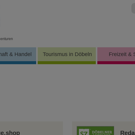
enturen
haft & Handel
Tourismus in Döbeln
Freizeit & 
ge.shop
Reda