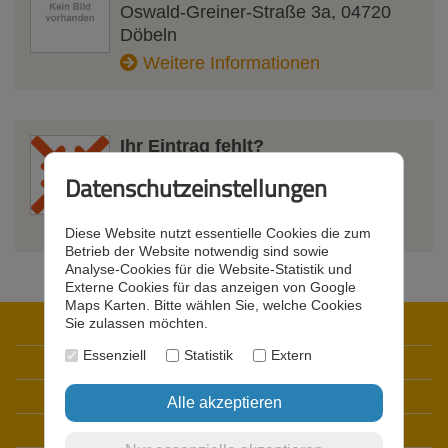
Oswald-Greiner-Straße 3a
,
04720
Döbeln
Weitere Informationen
Ihr Eintrag fehlt?
Kein Problem. Sie können Ihr
Datenschutzeinstellungen
Unternehmen bei uns registrieren.
Weitere Informationen
Diese Website nutzt essentielle Cookies die zum
Betrieb der Website notwendig sind sowie
Analyse-Cookies für die Website-Statistik und
Externe Cookies für das anzeigen von Google
Maps Karten. Bitte wählen Sie, welche Cookies
Sie zulassen möchten.
Startseite
Essenziell
Statistik
Extern
Datenschutz
Impressum
Kontakt