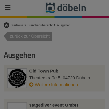
Startseite
Branchenübersicht
Ausgehen
zurück zur Übersicht
Ausgehen
Old Town Pub
Theaterstraße 5
,
04720
Döbeln
Weitere Informationen
stagediver event GmbH