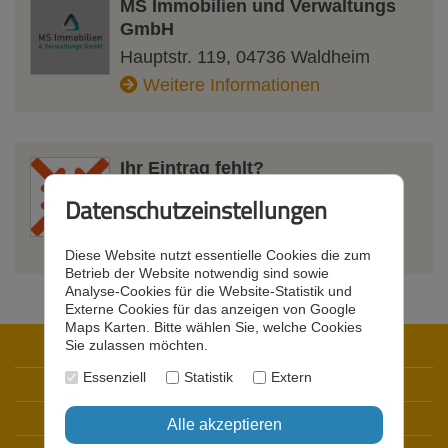
MS Immobilien und Verwaltungs
GmbH
Hauptstr. 119
,
04736
Waldheim
Weitere Informationen
Ihr Eintrag fehlt?
Kein Problem. Sie können Ihr
Datenschutzeinstellungen
Unternehmen bei uns registrieren.
Weitere Informationen
Diese Website nutzt essentielle Cookies die zum
Betrieb der Website notwendig sind sowie
Analyse-Cookies für die Website-Statistik und
Externe Cookies für das anzeigen von Google
Maps Karten. Bitte wählen Sie, welche Cookies
Sie zulassen möchten.
Startseite
Essenziell
Statistik
Extern
Datenschutz
Impressum