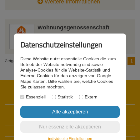
Weitere Informationen
Wohnungsgenossenschaft
Blumenstraße 51a
,
04720
Döbeln
Datenschutzeinstellungen
Weitere Informationen
Diese Website nutzt essentielle Cookies die zum
Zeige 1 bis 4 von insgesamt 4 Firmen
1
Betrieb der Website notwendig sind sowie
Analyse-Cookies für die Website-Statistik und
Externe Cookies für das anzeigen von Google
Maps Karten. Bitte wählen Sie, welche Cookies
Sie zulassen möchten.
Startseite
Essenziell
Statistik
Extern
Datenschutz
Impressum
Kontakt
Registrieren
individuelle Einstellungen