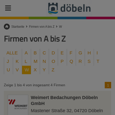
Startseite
Firmen von A bis Z
W
Firmen von A bis Z
ALLE
A
B
C
D
E
F
G
H
I
J
K
L
M
N
O
P
Q
R
S
T
U
V
W
X
Y
Z
Zeige 1 bis 4 von insgesamt 4 Firmen
1
Weimert Bedachungen Döbeln
GmbH
Mastener Straße 32
,
04720
Döbeln