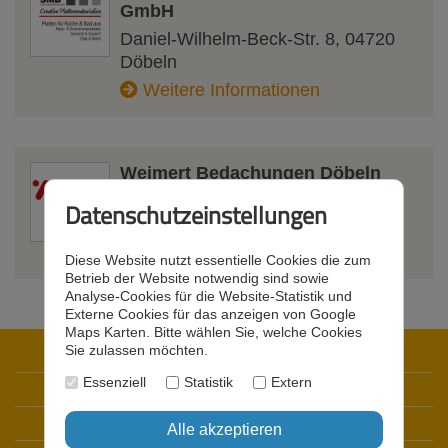
GmbH
Daniel-Wilhelm-Beck-Str. 8
,
04720
Döbeln
Weitere Informationen
Weimert Bedachungen Döbeln
GmbH
Datenschutzeinstellungen
Mastener Straße 32
,
04720
Döbeln
Weitere Informationen
Diese Website nutzt essentielle Cookies die zum
Betrieb der Website notwendig sind sowie
Analyse-Cookies für die Website-Statistik und
Externe Cookies für das anzeigen von Google
Maps Karten. Bitte wählen Sie, welche Cookies
Sie zulassen möchten.
Startseite
Essenziell
Statistik
Extern
Datenschutz
Impressum