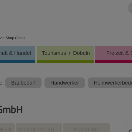
nen-Shop GmbH
haft & Handel
Tourismus in Döbeln
Freizeit & 
e:
Baubedarf
Handwerker
Heimwerkerbeda
 GmbH
ONEN
ÖFFNUNGSZEITEN
STANDORT