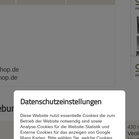
shop.de
hop.de
Datenschutzeinstellungen
ebung
Diese Website nutzt essentielle Cookies die zum
Betrieb der Website notwendig sind sowie
Analyse-Cookies für die Website-Statistik und
143 m
430 
Externe Cookies für das anzeigen von Google
selfHOST
Veo
Maps Karten. Bitte wählen Sie, welche Cookies