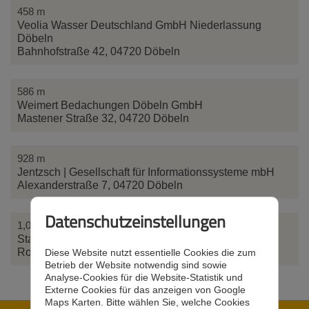
458 m
Veolia Wasser Deutschland GmbH Niederlassung
Döbeln
Bahnhofstraße 42, 04720 Döbeln
586 m
Weimert Bedachungen Döbeln GmbH
Mastener Straße 32, 04720 Döbeln
928 m
Jentzsch | Gesellschaft für Informationssysteme mbH
Alexanderstraße 7, 04720 Döbeln
Datenschutzeinstellungen
1,08 km
Stadtwerke Döbeln GmbH
Rosa-Luxemburg-Straße 9, 04720 Döbeln
Diese Website nutzt essentielle Cookies die zum
Betrieb der Website notwendig sind sowie
Analyse-Cookies für die Website-Statistik und
Externe Cookies für das anzeigen von Google
Maps Karten. Bitte wählen Sie, welche Cookies