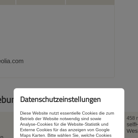
olia.com
ebung
Datenschutzeinstellungen
Diese Website nutzt essentielle Cookies die zum
430 m
458 
Betrieb der Website notwendig sind sowie
Dachrinnen-Shop GmbH
sel
Analyse-Cookies für die Website-Statistik und
Externe Cookies für das anzeigen von Google
Leisniger Straße 3, 04720 Döbeln
West
Maps Karten. Bitte wählen Sie, welche Cookies
ln